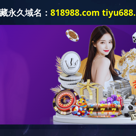
站内搜索
经营发展
新闻中心
企业文化
通知公告